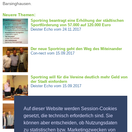
Barsinghausen.
Neuere Themen:
Sportring beantragt eine Erhöhung der städtischen
Sportförderung von 57.000 auf 120.000 Euro
Deister Echo vom 24.11.2017
Der neue Sportring geht den Weg des Miteinander
Con-nect vom 15.09.2017
Sportring will für die Vereine deutlich mehr Geld von
der Stadt einfordern
Deister Echo vom 15.09.2017
Sportring fordert mehr Geld von der Stadt
Auf dieser Website werden Session-Cookies
Calenberger Zeitung 15.09.2017
gesetzt, die technisch erforderlich sind. Sie
können aber entscheiden, ob Nutzungsdaten
zu statistischen bzw. Marketingzwecken von